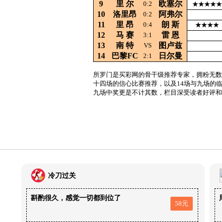
9
里
尔
欧塞尔
0:2
★★★★★
10
洛里昂
阿弗尔
0:2
11
里
昂
朗
斯
0:4
★★★★
12
马
赛
雷
恩
3:1
13
南
特
图卢兹
VS
14
巴黎FC
日尔曼
2:1
所罗门是买彩网的骨干级推荐专家，拥粉无数
十四场的信心比赛推荐，以及14场与九场的
九场中奖更是不计其数，栏目深受读者好评和
冷刀过关
斟酌很久，感觉一切都到位了
58元