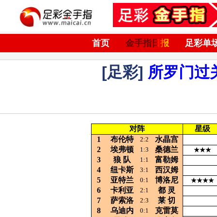
首页
金手指日报
足彩单
[足彩]
所罗门过
对阵
星级
1
布伦特
水晶宫
2:2
2
埃弗顿
桑德兰
1:3
★★★
3
狼 队
富勒姆
1:1
4
纽卡斯
西汉姆
3:1
5
亚特兰
博洛尼
0:1
★★★★
6
卡利亚
都
灵
2:1
7
萨索洛
莱
切
2:3
8
乌迪内
克雷莫
0:1