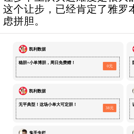
这个让步，已经肯定了雅罗
虑拼胆。
凯利数据
稳胆+小单博胆，周日免费赠！
0元
凯利数据
无平典型！这场小单大可定胆！
38元
鬼手专栏