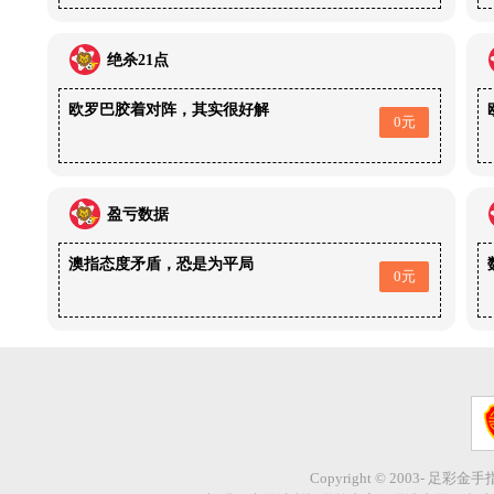
绝杀21点
欧罗巴胶着对阵，其实很好解
0元
盈亏数据
澳指态度矛盾，恐是为平局
0元
Copyright © 2003- 足彩金