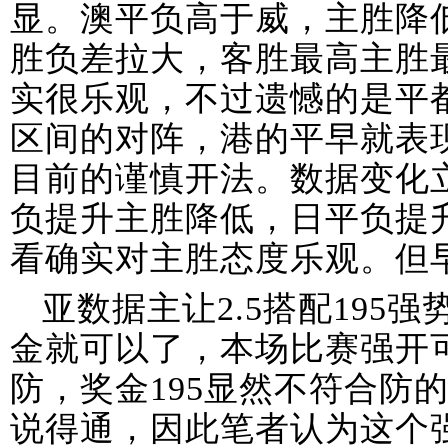
显。澳平负高于威，主胜降
胜负差拉大，客胜最高主胜
实很乐观，不过遗憾的是平
区间的对阵，港的平早就表
目前的谨慎开法。数据变化
负提升主胜降低，日平负提
看确实对主胜态度乐观。但
亚数据主让2.5搭配195强
金就可以了，本场比赛强开
防，奖金195显然不符合防
说得通，因此笔者认为这个