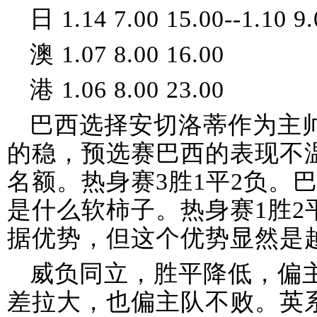
日 1.14 7.00 15.00--1.10 9.
澳 1.07 8.00 16.00
港 1.06 8.00 23.00
巴西选择安切洛蒂作为主
的稳，预选赛巴西的表现不
名额。热身赛3胜1平2负。
是什么软柿子。热身赛1胜2
据优势，但这个优势显然是
威负同立，胜平降低，偏
差拉大，也偏主队不败。英