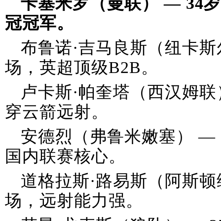
卡塞米罗（曼联） — 34
冠冠军。
布鲁诺·吉马良斯（纽卡斯尔
场，英超顶级B2B。
卢卡斯·帕奎塔（西汉姆联）
穿云箭远射。
安德烈（弗鲁米嫩塞） —
国内联赛核心。
道格拉斯·路易斯（阿斯顿维
场，远射能力强。