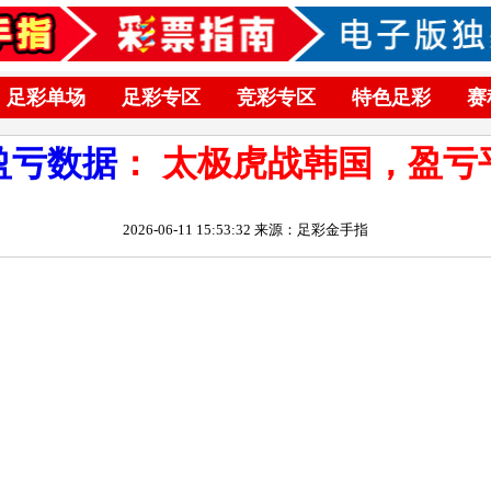
足彩单场
足彩专区
竞彩专区
特色足彩
赛
盈亏数据
： 太极虎战韩国，盈亏
2026-06-11 15:53:32 来源：足彩金手指