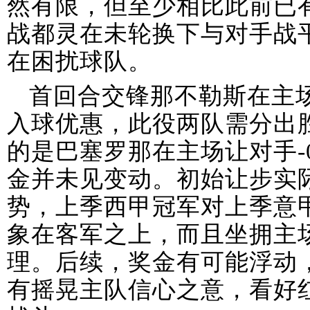
然有限，但至少相比此前已
战都灵在未轮换下与对手战
在困扰球队。
首回合交锋那不勒斯在主
入球优惠，此役两队需分出
的是巴塞罗那在主场让对手-
金并未见变动。初始让步实
势，上季西甲冠军对上季意
象在客军之上，而且坐拥主
理。后续，奖金有可能浮动
有摇晃主队信心之意，看好