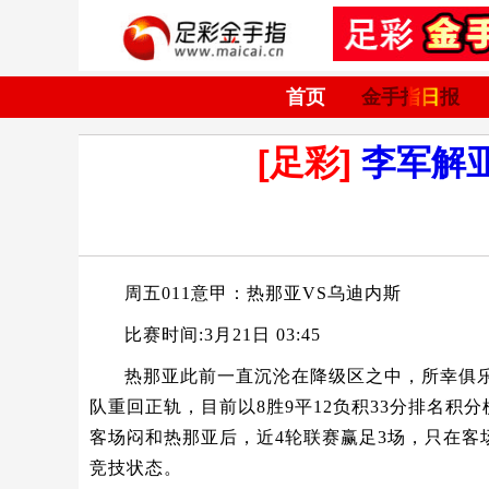
首页
金手指日报
[足彩]
李军解
周五011意甲：热那亚VS乌迪内斯
比赛时间:3月21日 03:45
热那亚此前一直沉沦在降级区之中，所幸俱
队重回正轨，目前以8胜9平12负积33分排名
客场闷和热那亚后，近4轮联赛赢足3场，只在
竞技状态。