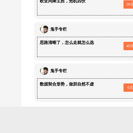
欧亚同降主胜，危机四伏
38
鬼手专栏
思路清晰了，怎么走就怎么选
48
鬼手专栏
数据契合形势，做胆自然不虚
0