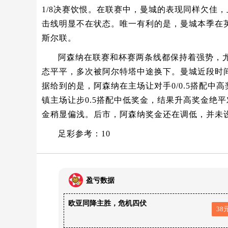
1/8决赛饮恨。在联赛中，曼城的表现同样欠佳
击线明显不在状态。唯一有利的是，曼城本季在
斯尔联。
阿森纳在联赛和杯赛两条线都保持着强势，
态平平，多次被阿尔特塔中途换下。曼城近段时
据给到的是，阿森纳在主场让对手0/0.5搭配
镇主场让步0.5搭配中低奖金，结果升高奖金绝平对
金稍显偏浅。后市，阿森纳奖金还在调低，并未
足彩参考：10
盈亏数据
欧亚同降主胜，危机四伏
38