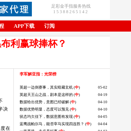
足彩金手指服务热线
15388265142
程
APP下载
订阅
温布利赢球捧杯？
李军解亚指
：光荣榜
英超一边倒赛事，其实暗藏玄机
(
中
)
05-02
英超天王山之战，剧本是这样的
(
中
)
04-19
不
数据给出优势，意图已经破解
(
中
)
04-10
半决
数据优势明显，态度可以预见
(
中
)
04-10
状态均欠佳下，数据意图有发现
(
中
)
04-05
蓝鹰战帕尔马，能否宰马实现四连胜？
(
中
)
04-04
再度在