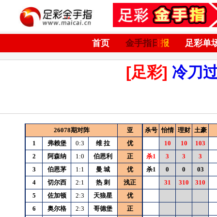
首页
金手指日报
足彩单
[足彩]
冷刀
26078期对阵
亚
杀号
怡情
理财
土豪
1
弗赖堡
0:3
维
拉
优
10
10
103
2
阿森纳
1:0
伯恩利
正
杀1
3
3
3
3
伯恩茅
1:1
曼
城
优
杀1
0
0
03
4
切尔西
2:1
热
刺
浅正
31
310
310
5
佐加顿
2:3
天狼星
优
6
奥尔格
2:3
哥德堡
正