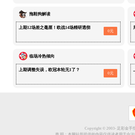
拖鞋狗解读
上期12场差之毫厘！欧战14场精研透彻
0元
临场冷热倾向
上期调整失误，欧冠本轮无1了？
0元
Copyright © 2003- 足彩金
声 明：本网站所提供的内容仅供读者用于合