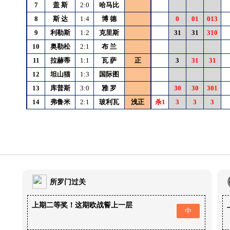
7
盖
斯
2:0
哈马比
8
斯
达
1:4
博
德
0
01
013
9
利勒斯
1:2
克里斯
31
31
310
10
奥勒松
2:1
布
兰
11
拉赫蒂
1:1
瓦
萨
正
3
31
31
12
坦山猫
1:3
国际图
13
库普斯
3:0
雅
罗
30
30
301
14
弗鲁米
2:1
玻利瓦
浅正
杀1
3
3
3
所罗门过关
上期二等奖！这期欧战誓上一层
中