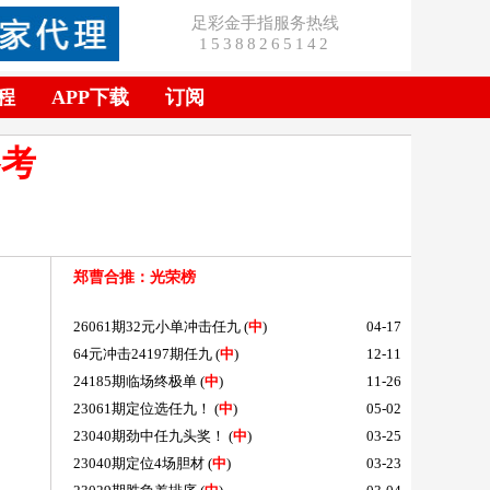
足彩金手指服务热线
15388265142
程
APP下载
订阅
参考
郑曹合推
：光荣榜
26061期32元小单冲击任九
(
中
)
04-17
64元冲击24197期任九
(
中
)
12-11
24185期临场终极单
(
中
)
11-26
23061期定位选任九！
(
中
)
05-02
23040期劲中任九头奖！
(
中
)
03-25
23040期定位4场胆材
(
中
)
03-23