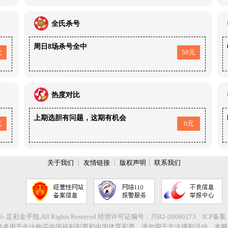
全氏杀号
周日8场杀号全中
元
58元
热度对比
上期选胆有问题，这期有机会
元
0元
关于我们
┊
友情链接
┊
版权声明
┊
联系我们
2003- 足彩金手指,All Rights Reserved 经营许可证编号：川B2-20060273 ICP备
读者用于合法购买中国福利彩票和中国体育彩票，请勿用于非法博彩活动，本