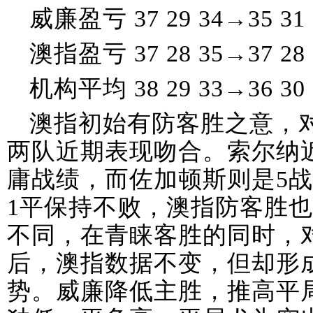
威廉盈亏 37 29 34→35 31 
澳指盈亏 37 28 35→37 28 
机构平均 38 29 33→36 30 
澳指初始有防客胜之意，
两队近期表现吻合。索尔纳近
庸战绩，而佐加顿斯则是5战3
1平保持不败，澳指防客胜
不同，在青睐客胜的同时，
后，澳指数据不变，但却形
势。威廉降低主胜，推高平