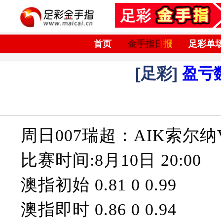
首页
金手指日报
足彩单
[足彩]
盈亏
周日007瑞超：AIK索尔
比赛时间:8月10日 20:00
澳指初始 0.81 0 0.99
澳指即时 0.86 0 0.94