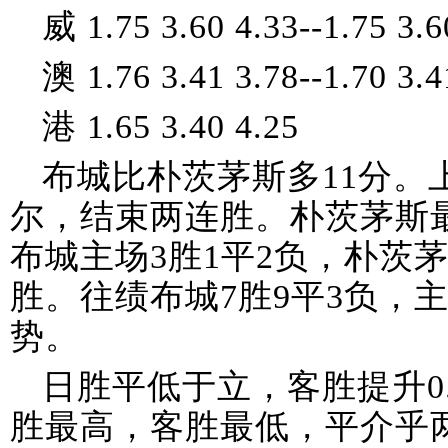
威 1.75 3.60 4.33--1.75 3.6
澳 1.76 3.41 3.78--1.70 3.4
港 1.65 3.40 4.25
布城比朴茨茅斯多11分。
尔，结束两连胜。朴茨茅斯最
布城主场3胜1平2负，朴茨茅
胜。往绩布城7胜9平3负，主
势。
日胜平低于立，客胜提升0
胜最高，客胜最低，平介乎