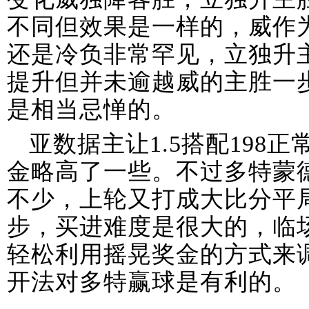
不同但效果是一样的，威作
还是冷负非常罕见，立独升
提升但并未逾越威的主胜一
是相当忌惮的。
亚数据主让1.5搭配198
金略高了一些。不过多特蒙德
不少，上轮又打成大比分平
步，买进难度是很大的，临
轻松利用摇晃奖金的方式来
开法对多特赢球是有利的。