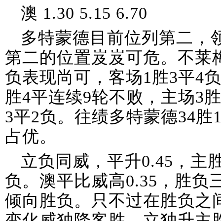
澳 1.30 5.15 6.70
多特蒙德目前位列第二，
第二的位置岌岌可危。不莱梅
负表现尚可，客场1胜3平4
胜4平连续9轮不败，主场3胜
3平2负。往绩多特蒙德34胜1
占优。
立负同威，平升0.45，
负。澳平比威高0.35，胜
倾向胜负。只不过在胜负之
变化威独降客胜，立独升主