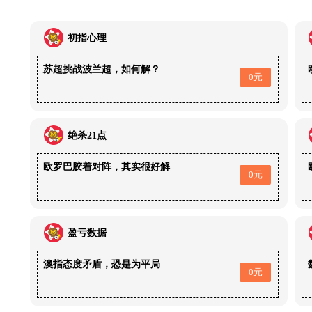
初指心理
苏超挑战波兰超，如何解？
0元
绝杀21点
欧罗巴胶着对阵，其实很好解
0元
盈亏数据
澳指态度矛盾，恐是为平局
0元