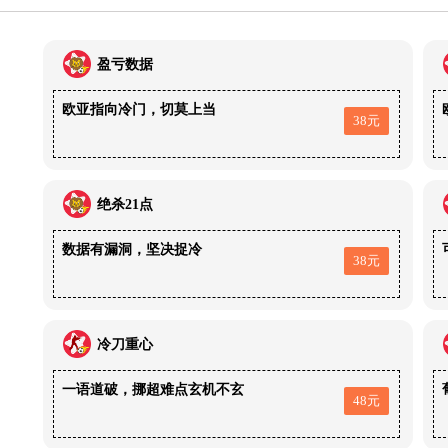
盈亏数据
欧亚指向冷门，切莫上当
38元
绝杀21点
数据有漏洞，坚决捉冷
38元
冷刀重心
一语道破，挪超难点玄机不玄
48元