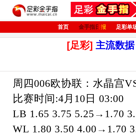
首页
金手指日报
足彩单
[足彩]
主流数据
周四006欧协联：水晶宫V
比赛时间:4月10日 03:00
LB 1.65 3.75 5.25→1.70 3.
WL 1.80 3.50 4.00→1.70 3