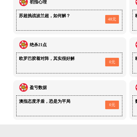
初指心理
苏超挑战波兰超，如何解？
48元
绝杀21点
欧罗巴胶着对阵，其实很好解
0元
盈亏数据
澳指态度矛盾，恐是为平局
0元