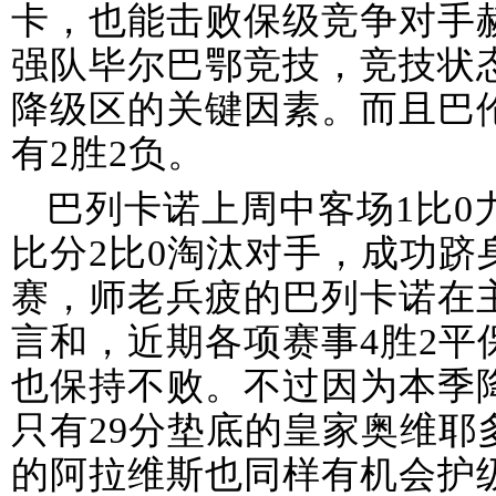
卡，也能击败保级竞争对手
强队毕尔巴鄂竞技，竞技状
降级区的关键因素。而且巴
有2胜2负。
巴列卡诺上周中客场1比0
比分2比0淘汰对手，成功跻
赛，师老兵疲的巴列卡诺在
言和，近期各项赛事4胜2平
也保持不败。不过因为本季
只有29分垫底的皇家奥维耶
的阿拉维斯也同样有机会护