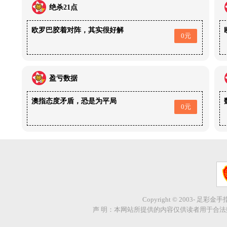
绝杀21点
欧罗巴胶着对阵，其实很好解
0元
盈亏数据
澳指态度矛盾，恐是为平局
0元
Copyright © 2003- 足彩金
声 明：本网站所提供的内容仅供读者用于合