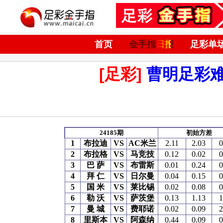
首页
金手指日报
足彩单
[足彩]
曹明足彩
2418
5
期
初始方差
1
布拉迪
VS
AC米兰
2.11
2.03
0
2
布拉格
VS
马竞技
0.12
0.02
0
3
巴
萨
VS
布雷斯
0.01
0.24
0
4
拜
仁
VS
日尔曼
0.04
0.15
0
5
国
米
VS
莱比锡
0.02
0.08
0
6
勒
沃
VS
萨茨堡
0.13
1.13
1
7
曼
城
VS
费耶诺
0.02
0.09
2
8
里斯本
VS
阿森纳
0.44
0.09
0