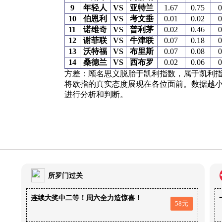
9
年轻人
VS
亚特兰
1.67
0.75
0
10
伯恩利
VS
考文垂
0.01
0.02
0
11
诺维奇
VS
普利茅
0.02
0.46
0
12
谢菲联
VS
牛津联
0.07
0.18
0
13
沃特福
VS
布里斯
0.07
0.08
0
14
桑德兰
VS
西布罗
0.02
0.06
0
方差：顾名思义脱胎于凯利指数，属于凯利
将欧指的真实态度展现在各位面前。数据越
进行分析和判断。
所罗门过关
连续大奖中二等！周六全力造惊喜！
58元