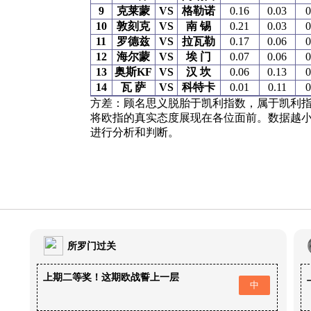
9
克莱蒙
VS
格勒诺
0.16
0.03
0
10
敦刻克
VS
南
锡
0.21
0.03
0
11
罗德兹
VS
拉瓦勒
0.17
0.06
0
12
海尔蒙
VS
埃
门
0.07
0.06
0
13
奥斯KF
VS
汉
坎
0.06
0.13
0
14
瓦
萨
VS
科特卡
0.01
0.11
0
方差：顾名思义脱胎于凯利指数，属于凯利
将欧指的真实态度展现在各位面前。数据越
进行分析和判断。
所罗门过关
上期二等奖！这期欧战誓上一层
中