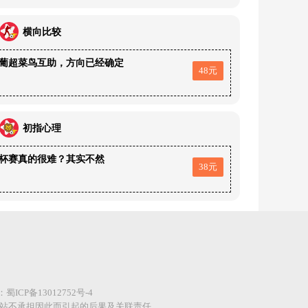
横向比较
葡超菜鸟互助，方向已经确定
48元
初指心理
杯赛真的很难？其实不然
38元
案：
蜀ICP备13012752号-4
网站不承担因此而引起的后果及关联责任。