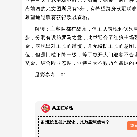
亚特兰大上轮主场不敌尤文图斯，结束了两连胜
离前四的尤文图斯只有3分，有希望跻身欧冠联
希望通过联赛获得欧战资格。
解读：主客队都有战意，但主队表现起伏只重主场
步，分明有设防罗马之意，此举迎合了红狼主场
金，表现出对主胜的谨慎，并无设防主胜的意图。变
位，但是门槛下降一级，等于敞开大门迎客不合
奖金。结合欧亚态度，亚特兰大不败乃至赢球的
足彩参考：01
杀庄匠单场
副班长竟如此深让，此乃赢球信号？
38