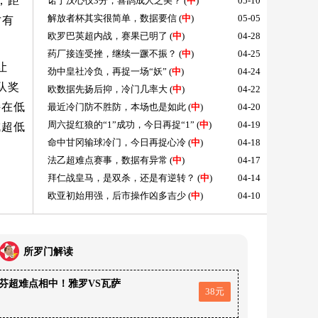
，距
诺丁汉心仪3分，喜鹊成人之美？
(
中
)
05-10
解放者杯其实很简单，数据要信
(
中
)
05-05
才有
欧罗巴英超内战，赛果已明了
(
中
)
04-28
药厂接连受挫，继续一蹶不振？
(
中
)
04-25
让
劲中皇社冷负，再捉一场“妖”
(
中
)
04-24
队奖
欧数据先扬后抑，冷门几率大
(
中
)
04-22
持在低
最近冷门防不胜防，本场也是如此
(
中
)
04-20
周六捉红狼的“1”成功，今日再捉“1”
(
中
)
04-19
成超低
命中甘冈输球冷门，今日再捉心冷
(
中
)
04-18
法乙超难点赛事，数据有异常
(
中
)
04-17
拜仁战皇马，是双杀，还是有逆转？
(
中
)
04-14
欧亚初始用强，后市操作凶多吉少
(
中
)
04-10
所罗门解读
芬超难点相中！雅罗VS瓦萨
38元