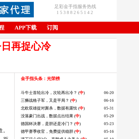
足彩金手指服务热线
15388265142
程
APP下载
订阅
今日再捉心冷
金手指头条
：光荣榜
斗牛士首轮出冷，次轮再出冷？
(
中
)
06-20
三狮战格子军，又是平局？
(
中
)
06-16
北欧双雄捉对厮杀，数据有露怯
(
中
)
05-31
没落豪门出战，数据点出结果
(
中
)
05-29
德国杯决赛，是胆还是冷门？
(
中
)
05-23
性。
德甲赛季收官，免费提供稳胆
(
中
)
05-16