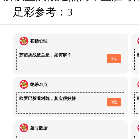
足彩参考：3
初指心理
苏超挑战波兰超，如何解？
0元
绝杀21点
欧罗巴胶着对阵，其实很好解
0元
盈亏数据