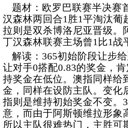
题材：欧罗巴联赛半决赛首
汉森林两回合1胜1平淘汰葡
拉则是双杀博洛尼亚晋级。
丁汉森林联赛主场曾1比1战
解读：365初始阶段让步
让对手0搭配0.83的奖金
持奖金在低位。澳指同样给到主
金，同样在设防主队。变化后
指则是维持初始奖金不变。3
意，而由于阿斯顿维拉形象
所以主队很难热门，主胜可