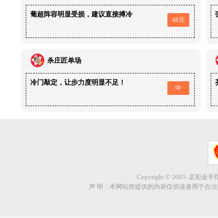
葡超阵容明显受损，建议直接搏冷
48元
杀庄匠单场
冷门敲定，让步力度明显不足！
中
Copyright © 2003- 足彩金
声 明：本网站所提供的内容仅供读者用于合