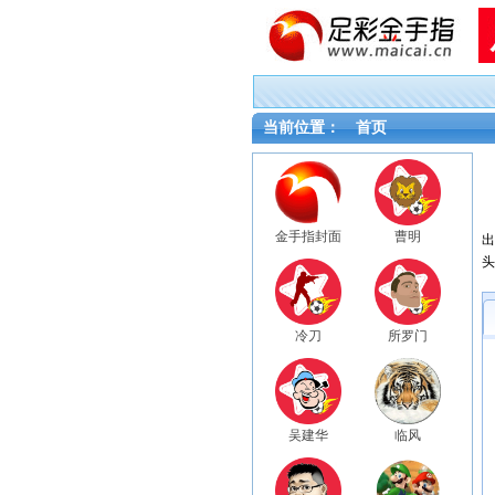
当前位置：
首页
金手指封面
曹明
出
头
门
冷刀
所罗门
吴建华
临风