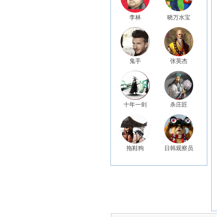
李林
晓万水宝
鬼手
张英杰
十年一剑
杀庄匠
拖鞋狗
日韩观察员