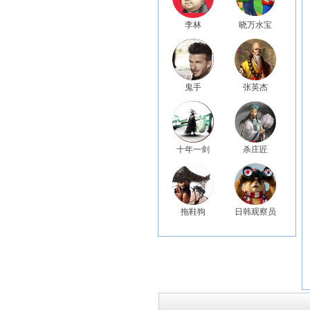
李林
晓万水宝
鬼手
张英杰
十年一剑
杀庄匠
拖鞋狗
日韩观察员