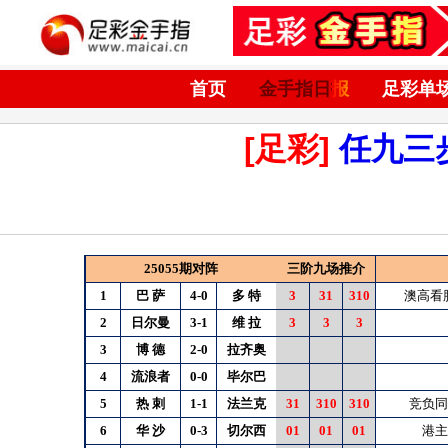
首页
金手指日报
足彩单
[足彩]
任九三
25055期对阵
三阶九场推介
1
巴
萨
4-0
多
特
3
31
310
澳高看
2
日尔曼
3-1
维
拉
3
3
3
3
博
德
2-0
拉齐奥
4
流浪者
0-0
毕尔巴
5
热
刺
1-1
法兰克
31
310
310
竞负同
6
华
沙
0-3
切尔西
01
01
01
港主