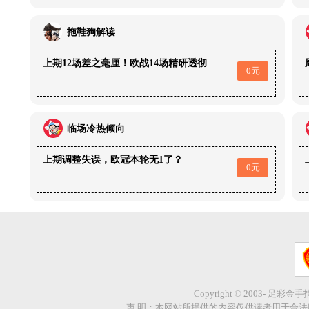
拖鞋狗解读
上期12场差之毫厘！欧战14场精研透彻
0元
临场冷热倾向
上期调整失误，欧冠本轮无1了？
0元
Copyright © 2003- 足彩金
声 明：本网站所提供的内容仅供读者用于合