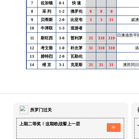
7
佐加顿
0-1
快
速
8
采
列
1-2
佛罗伦
0
0
0
9
贝蒂斯
2-0
比亚韦
3
3
31
威澳
10
牛津联
1-3
巡游者
日澳港胜平
11
斯旺西
3-0
普利茅
31
310
310
12
考文垂
1-0
朴次茅
31
310
310
港
13
腓特烈
2-0
瓦勒伦
14
维
京
3-1
克里斯
31
31
31
澳胜同日
所罗门过关
上期二等奖！这期欧战誓上一层
中