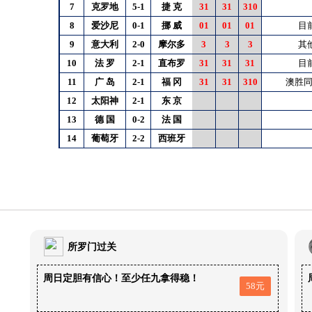
7
克罗地
5-1
捷
克
31
31
310
8
爱沙尼
0-1
挪
威
01
01
01
目
9
意大利
2-0
摩尔多
3
3
3
其
10
法
罗
2-1
直布罗
31
31
31
目
11
广
岛
2-1
福
冈
31
31
310
澳胜同
12
太阳神
2-1
东
京
13
德
国
0-2
法
国
14
葡萄牙
2-2
西班牙
所罗门过关
周日定胆有信心！至少任九拿得稳！
58元