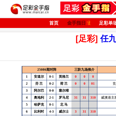
首页
金手指日报
足彩单
[足彩]
任
25086期对阵
三阶九场推介
1
安道尔
0-1
英格兰
0
0
0
2
芬
兰
0-2
荷
兰
0
0
01
竞
3
阿尔巴
0-0
塞尔维
4
奥地利
2-1
罗马尼
31
31
310
威澳港主
5
哈萨克
0-1
北
马
6
比利时
4-3
威尔士
3
31
310