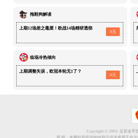
拖鞋狗解读
上期12场差之毫厘！欧战14场精研透彻
0元
临场冷热倾向
上期调整失误，欧冠本轮无1了？
0元
Copyright © 2003- 足彩金
声 明：本网站所提供的内容仅供读者用于合