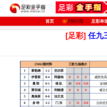
首页
金手指日报
足彩单
[足彩]
任九
25062期对阵
三阶九场推介
1
富勒姆
1-2
切尔西
2
伊普斯
0-4
阿森纳
0
0
0
威胜负高
3
曼
联
0-1
狼
队
31
310
310
这场
4
莱切城
0-1
利物浦
0
0
0
威立
5
奥格斯
0-0
法兰克
6
多
特
3-2
门
兴
3
31
310
立的态