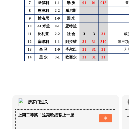
7
圣保利
1-1
勒
沃
01
01
013
亚
8
恩波利
2-2
威尼斯
9
博洛尼
1-0
国
米
10
AC米兰
0-1
亚特兰
11
比利亚
2-2
社
会
3
3
31
威
12
塞维利
1-1
阿拉维
31
31
310
澳三项
13
皇
马
1-0
毕尔巴
31
31
31
为
14
里
尔
3-1
欧塞尔
31
31
31
所罗门过关
上期二等奖！这期欧战誓上一层
中