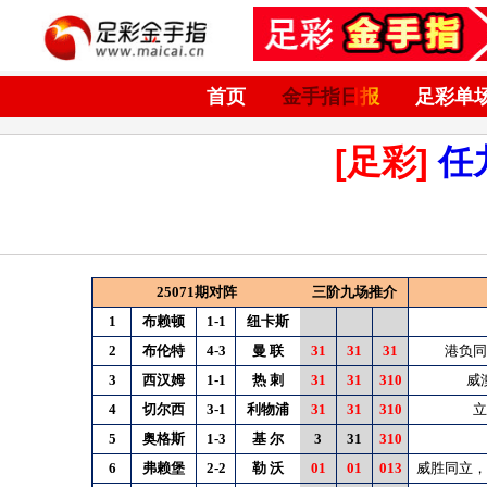
首页
金手指日报
足彩单
[足彩]
任
25071期对阵
三阶九场推介
1
布赖顿
1-1
纽卡斯
2
布伦特
4-3
曼
联
31
31
31
港负同
3
西汉姆
1-1
热
刺
31
31
310
威
4
切尔西
3-1
利物浦
31
31
310
立
5
奥格斯
1-3
基
尔
3
31
310
6
弗赖堡
2-2
勒
沃
01
01
013
威胜同立，