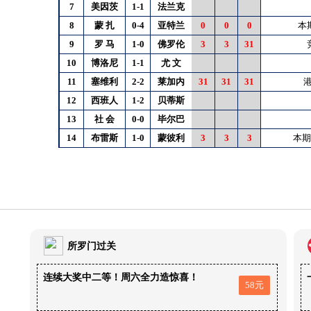
7
美因茨
1-1
法兰克
8
蒙
扎
0-4
亚特兰
0
0
0
本
9
罗
马
1-0
佛罗伦
3
3
31
10
博洛尼
1-1
尤
文
11
塞维利
2-2
莱加内
31
31
31
港
12
西班人
1-2
贝蒂斯
13
社
会
0-0
毕尔巴
14
布雷斯
1-0
蒙彼利
3
3
3
本期
所罗门过关
连续大奖中二等！周六全力造惊喜！
58元