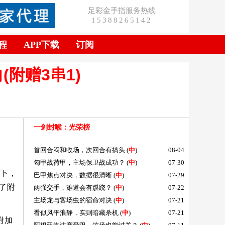
足彩金手指服务热线
15388265142
程
APP下载
订阅
附赠3串1)
一剑封喉
：光荣榜
首回合闷和收场，次回合有搞头
(
中
)
08-04
匈甲战荷甲，主场保卫战成功？
(
中
)
07-30
下，
巴甲焦点对决，数据很清晰
(
中
)
07-29
了附
两强交手，难道会有蹊跷？
(
中
)
07-22
主场龙与客场虫的宿命对决
(
中
)
07-21
看似风平浪静，实则暗藏杀机
(
中
)
07-21
附加