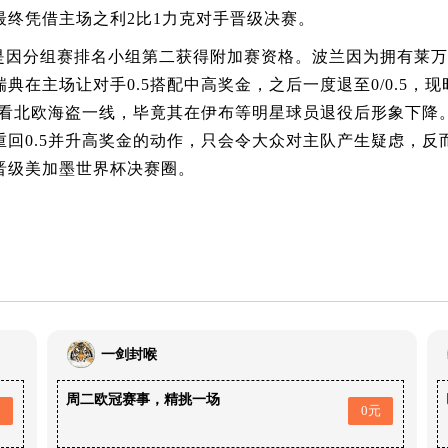
终凭借主场之利2比1力克对手晋级决赛。
是因分组赛排名小组第二获得附加赛资格。波兰因为拥有莱万
在主场让对手0.5搭配中高奖金，之后一度退至0/0.5，现
高看北欧海盗一线，毕竟其在伊布等明星球员退役后形象下降
回0.5并升高奖金的动作，只会令大众对主队产生疑虑，反
晋级美加墨世界杯决赛圈。
一剑封喉
周二欧冠赛事，精挑一场
0元