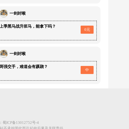
一剑封喉
上季黑马战升班马，能拿下吗？
0元
一剑封喉
两强交手，难道会有蹊跷？
中
案：
蜀ICP备13012752号-4
网站不承担因此而引起的后果及关联责任。