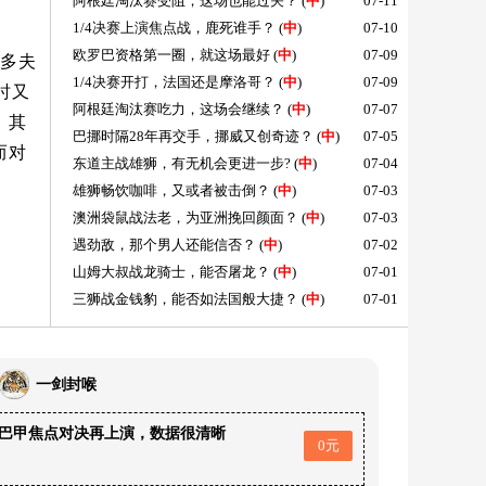
阿根廷淘汰赛受阻，这场也能过关？
(
中
)
07-11
1/4决赛上演焦点战，鹿死谁手？
(
中
)
07-10
欧罗巴资格第一圈，就这场最好
(
中
)
07-09
多夫
1/4决赛开打，法国还是摩洛哥？
(
中
)
07-09
时又
阿根廷淘汰赛吃力，这场会继续？
(
中
)
07-07
。其
巴挪时隔28年再交手，挪威又创奇迹？
(
中
)
07-05
而对
东道主战雄狮，有无机会更进一步?
(
中
)
07-04
雄狮畅饮咖啡，又或者被击倒？
(
中
)
07-03
澳洲袋鼠战法老，为亚洲挽回颜面？
(
中
)
07-03
遇劲敌，那个男人还能信否？
(
中
)
07-02
山姆大叔战龙骑士，能否屠龙？
(
中
)
07-01
三狮战金钱豹，能否如法国般大捷？
(
中
)
07-01
一剑封喉
巴甲焦点对决再上演，数据很清晰
0元