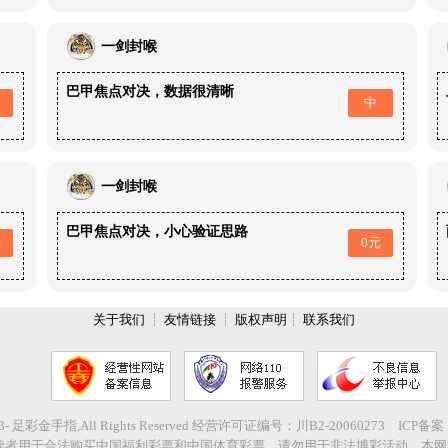
一剑封喉
巴甲焦点对决，数据很清晰
中
一剑封喉
巴甲焦点对决，小心验证思路
元
0元
关于我们
┊
友情链接
┊
版权声明
┊
联系我们
2003- 足彩金手指,All Rights Reserved 经营许可证编号：川B2-20060273 ICP备
读者用于合法购买中国福利彩票和中国体育彩票，请勿用于非法博彩活动，本