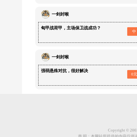
一剑封喉
匈甲战荷甲，主场保卫战成功？
中
一剑封喉
强弱悬殊对抗，很好解决
0
Copyright © 
声 明：本网站所提供的内容仅供