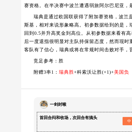
赛资格。在半决赛中波兰遭遇弱旅阿尔巴尼亚，最
瑞典是通过欧国联获得了附加赛资格，波兰
斯基，相对来说形象略高。初参数据给到的是，瑞典
回到0.5并升高奖金到高位。从初参数据来看有
后一度退指很明显对主队持保留态度，然而现时重
客队有了信心，瑞典或将在常规时间击败对手，
竞足参考：胜
附赠3串1：
瑞典胜
+科索沃让胜(+1)+
美国负
一剑封喉
首回合闷和收场，次回合有搞头
中