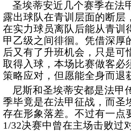
圣埃蒂安近几个赛季在法
露出球队在青训层面的断层
在实力球员离队后能从青训
甲乙级之间徘徊。凭借深厚
后又有了升班机会，只是可
取得入球，本场比赛做客必
策略应对，但愿能全身而退
尼斯和圣埃蒂安都是法甲
季毕竟是在法甲征战，而圣
存在形象落差。不过有一点
1/32决赛中曾在主场击败