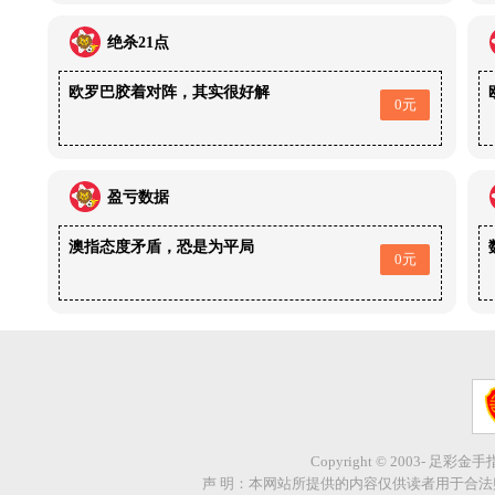
绝杀21点
欧罗巴胶着对阵，其实很好解
0元
盈亏数据
澳指态度矛盾，恐是为平局
0元
Copyright © 2003- 足彩金
声 明：本网站所提供的内容仅供读者用于合